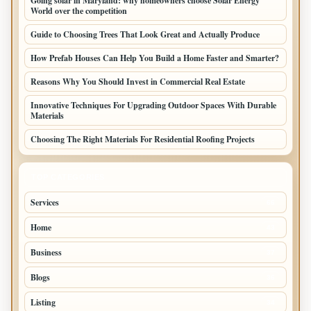
Going solar in Maryland: why homeowners choose Solar Energy
World over the competition
Guide to Choosing Trees That Look Great and Actually Produce
How Prefab Houses Can Help You Build a Home Faster and Smarter?
Reasons Why You Should Invest in Commercial Real Estate
Innovative Techniques For Upgrading Outdoor Spaces With Durable
Materials
Choosing The Right Materials For Residential Roofing Projects
TOP CATEGORIES
Services
66
Home
43
Business
37
Blogs
36
Listing
34