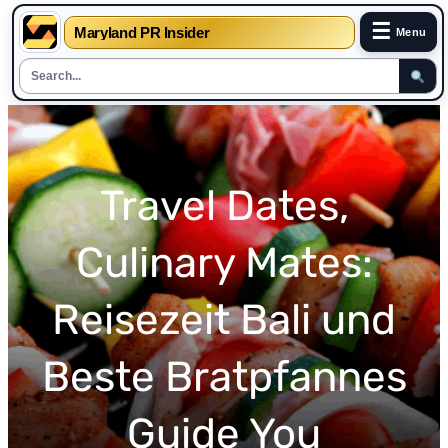
☰
Maryland PR Insider
Menu
Skip
to
content
Travel Dates,
Culinary Mates:
Reisezeit Bali und
Beste Bratpfannes
Guide You