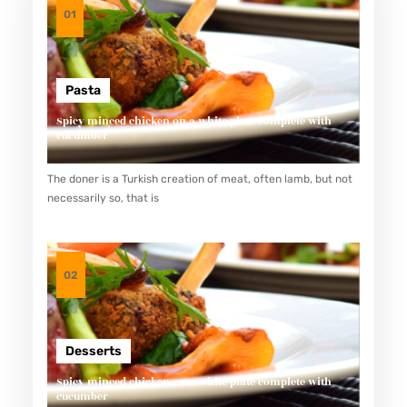
01
Pasta
Spicy minced chicken on a white plate complete with
cucumber
The doner is a Turkish creation of meat, often lamb, but not
necessarily so, that is
02
Desserts
Spicy minced chicken on a white plate complete with
cucumber